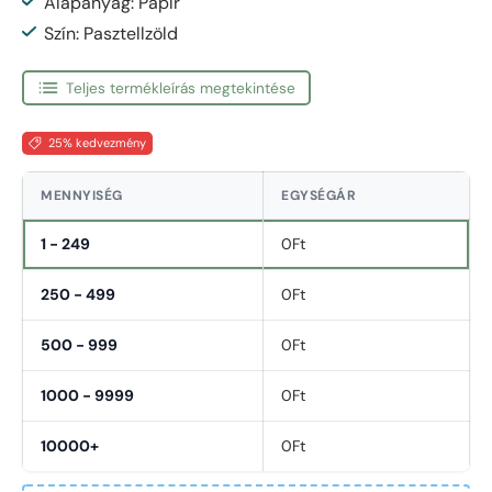
Alapanyag: Papír
Szín: Pasztellzöld
Teljes termékleírás megtekintése
25% kedvezmény
MENNYISÉG
EGYSÉGÁR
1 - 249
0Ft
250 - 499
0Ft
500 - 999
0Ft
1000 - 9999
0Ft
10000+
0Ft