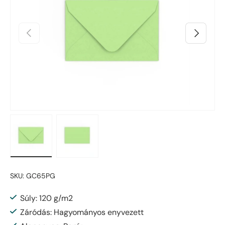
Előző
Következő
Kép betöltése 1 galérianézetben
Kép betöltése 2 galérianézetben
SKU:
GC65PG
Súly: 120 g/m2
Záródás: Hagyományos enyvezett