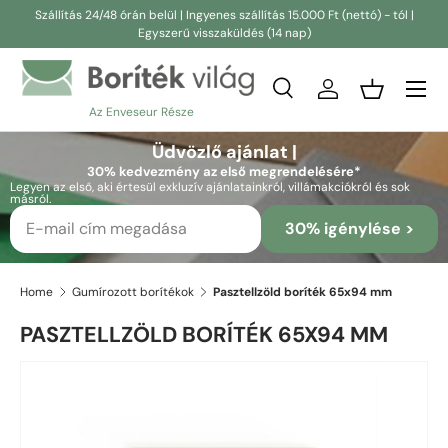
Szállítás 24/48 órán belül | Ingyenes szállítás 15.000 Ft (nettó) - tól |
Egyszerű visszaküldés (14 nap)
Ugrás a tartalomra
Keresés
Bejelentkezés
Kosár
Az Enveseur Része
Keresés
Keresés
Üdvözlő ajánlat |
30% kedvezmény az első megrendelésére*
Legyen az első, aki értesül exkluzív ajánlatainkról, villámakciókról és sok
másról.
30% igénylése >
Home
Gumírozott borítékok
Pasztellzöld boríték 65x94 mm
PASZTELLZÖLD BORÍTÉK 65X94 MM
Ugrás a termékinformációkhoz